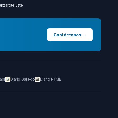
anzarote Este
Contáctanos
→
adi
Diario Gallego
Diario PYME