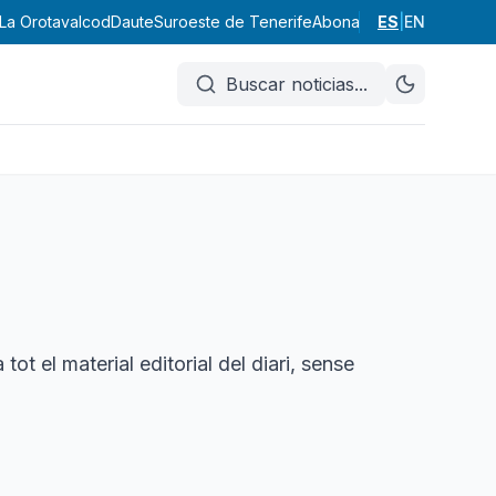
La Orotava
Icod
Daute
Suroeste de Tenerife
Abona
Valle de Güímar
ES
|
EN
Área
Buscar noticias
...
a tot el material editorial del diari, sense