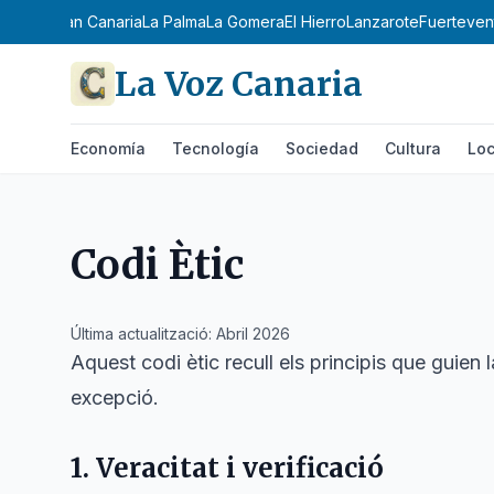
erife
Gran Canaria
La Palma
La Gomera
El Hierro
Lanzarote
Fuertevent
La Voz Canaria
Economía
Tecnología
Sociedad
Cultura
Loc
Codi Ètic
Última actualització: Abril 2026
Aquest codi ètic recull els principis que guien
excepció.
1. Veracitat i verificació