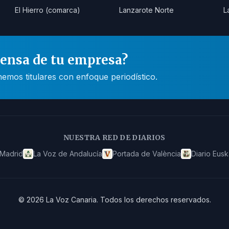
El Hierro (comarca)
Lanzarote Norte
L
rensa de tu empresa?
mos titulares con enfoque periodístico.
NUESTRA RED DE DIARIOS
 Madrid
La Voz de Andalucía
Portada de València
Diario Eusk
©
2026
La Voz Canaria
.
Todos los derechos reservados.