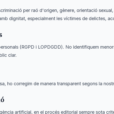
iminació per raó d'origen, gènere, orientació sexual, r
amb dignitat, especialment les víctimes de delictes, ac
s
personals (RGPD i LOPDGDD). No identifiquem menors
ic clar.
, ho corregim de manera transparent segons la nost
ió
gència artificial, en el procés editorial sempre sota crite