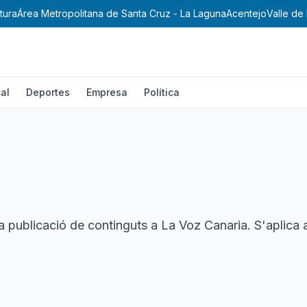
ura
Área Metropolitana de Santa Cruz - La Laguna
Acentejo
Valle de 
al
Deportes
Empresa
Política
 la publicació de continguts a
La Voz Canaria
. S'aplica 