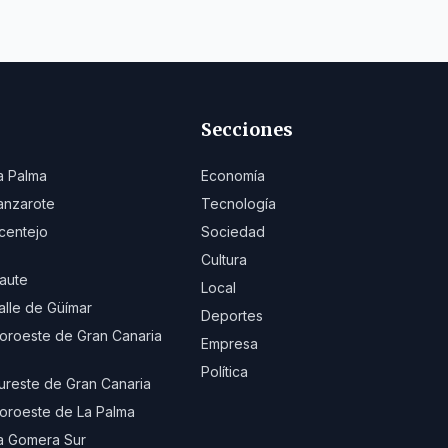
Secciones
a Palma
Economía
anzarote
Tecnología
centejo
Sociedad
Cultura
aute
Local
alle de Güímar
Deportes
oroeste de Gran Canaria
Empresa
Política
ureste de Gran Canaria
oroeste de La Palma
a Gomera Sur