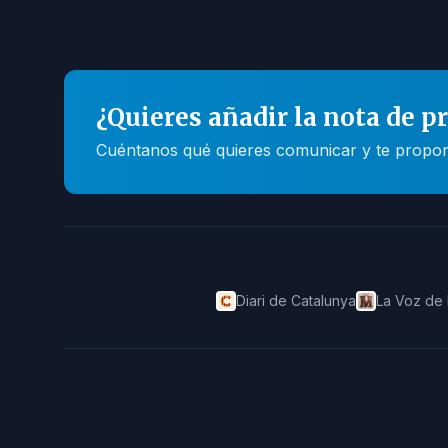
¿Quieres añadir la nota de p
Cuéntanos qué quieres comunicar y te propone
Diari de Catalunya
La Voz de