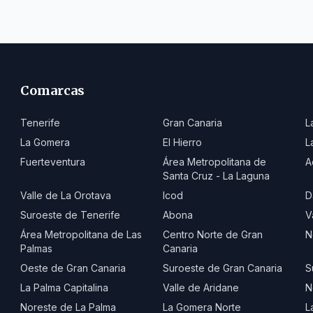
Comarcas
Tenerife
Gran Canaria
L
La Gomera
El Hierro
L
Fuerteventura
Área Metropolitana de
A
Santa Cruz - La Laguna
Valle de La Orotava
Icod
D
Suroeste de Tenerife
Abona
V
Área Metropolitana de Las
Centro Norte de Gran
N
Palmas
Canaria
Oeste de Gran Canaria
Suroeste de Gran Canaria
S
La Palma Capitalina
Valle de Aridane
N
Noreste de La Palma
La Gomera Norte
L