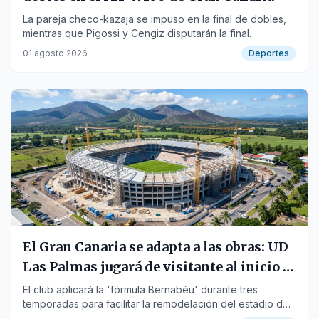
La pareja checo-kazaja se impuso en la final de dobles,
mientras que Pigossi y Cengiz disputarán la final
individual.
01 agosto 2026
Deportes
El Gran Canaria se adapta a las obras: UD
Las Palmas jugará de visitante al inicio y
final de temporada
El club aplicará la 'fórmula Bernabéu' durante tres
temporadas para facilitar la remodelación del estadio de
cara al Mundial 2030.