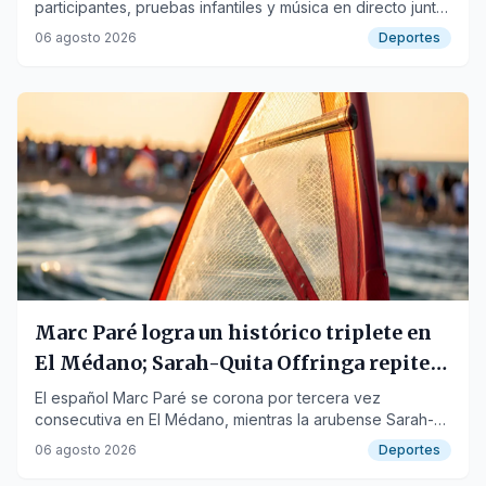
participantes, pruebas infantiles y música en directo junto
al mar.
06 agosto 2026
Deportes
Marc Paré logra un histórico triplete en
El Médano; Sarah-Quita Offringa repite
título
El español Marc Paré se corona por tercera vez
consecutiva en El Médano, mientras la arubense Sarah-
Quita Offringa revalida su corona femenina.
06 agosto 2026
Deportes