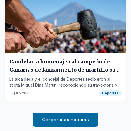
Candelaria homenajea al campeón de
Canarias de lanzamiento de martillo sub-
20
La alcaldesa y el concejal de Deportes recibieron al
atleta Miguel Díaz Martín, reconociendo su trayectoria y
anunciando su homenaje en la Gala del Deporte.
31 julio 2026
Deportes
Cargar más noticias