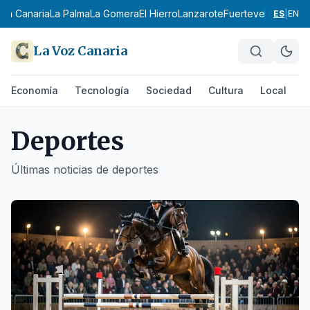
 Canaria
La Palma
La Gomera
El Hierro
Lanzarote
Fuerteventura
Área Me
ES
|
EN
La Voz Canaria
Economía
Tecnología
Sociedad
Cultura
Local
D
Deportes
Últimas noticias de
deportes