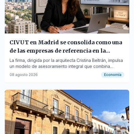
CIVUT en Madrid se consolida como una
de las empresas de referencia en la
tramitación de licencias turísticas
La firma, dirigida por la arquitecta Cristina Beltrán, impulsa
un modelo de asesoramiento integral que combina
urbanismo, arquitectura y gestión administrativa para
08 agosto 2026
Economía
agilizar la obtención de autorizaciones turísticas.