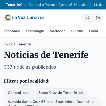
Tenerife
Gran Canaria
La Palma
La Gomera
El Hierro
Lanzarote
Fue
ES
|
EN
La Voz Canaria
Economía
Tecnología
Sociedad
Cultura
Local
D
Inicio
/
Tenerife
Noticias de
Tenerife
937
noticias
publicadas
Filtrar por localidad:
General
Santa Cruz de Tenerife
(
933
)
(
2
)
Avenida Santa Cruz 66 local 5 san Isidro, Granadilla