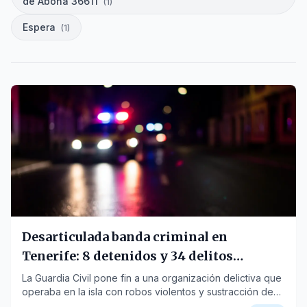
de Abona 36611
(
1
)
Espera
(
1
)
Desarticulada banda criminal en
Tenerife: 8 detenidos y 34 delitos
esclarecidos
La Guardia Civil pone fin a una organización delictiva que
operaba en la isla con robos violentos y sustracción de
vehículos, precipitando las detenciones antes de un