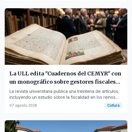
La ULL edita "Cuadernos del CEMYR" con
un monográfico sobre gestores fiscales
medievales
La revista universitaria publica una treintena de artículos,
incluyendo un estudio sobre la fiscalidad en los reinos
hispanos y un homenaje al medievalista Denis Menjot.
07 agosto 2026
Cultura