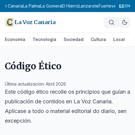
ran Canaria
La Palma
La Gomera
El Hierro
Lanzarote
Fuerteventura
Área
ES
|
EN
La Voz Canaria
Economía
Tecnología
Sociedad
Cultura
Local
D
Código Ético
Última actualización: Abril 2026
Este código ético recolle os principios que guían a
publicación de contidos en
La Voz Canaria
.
Aplícase a todo o material editorial do diario, sen
excepción.