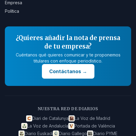
Empresa
Política
¿Quieres añadir la nota de prensa
de tu empresa?
Cuéntanos qué quieres comunicar y te proponemos
titulares con enfoque periodístico.
Contáctanos
→
NUESTRA RED DE DIARIOS
Diari de Catalunya
La Voz de Madrid
La Voz de Andalucía
Portada de València
Diario Euskadi
Diario Gallego
Diario PYME