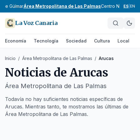
e de Güímar
Área Metropolitana de Las Palmas
Centro Norte de G
ES
|
EN
La Voz Canaria
Economía
Tecnología
Sociedad
Cultura
Local
D
Inicio
/
Área Metropolitana de Las Palmas
/
Arucas
Noticias de
Arucas
Área Metropolitana de Las Palmas
Todavía no hay suficientes noticias específicas de
Arucas. Mientras tanto, te mostramos las últimas de
Área Metropolitana de Las Palmas.