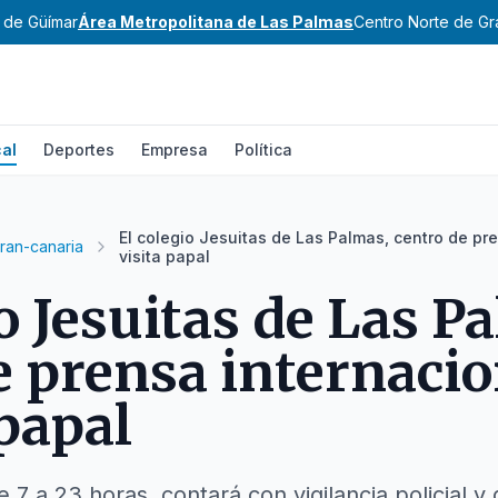
e de Güímar
Área Metropolitana de Las Palmas
Centro Norte de Gr
al
Deportes
Empresa
Política
El colegio Jesuitas de Las Palmas, centro de pre
ran-canaria
visita papal
o Jesuitas de Las P
e prensa internacio
 papal
e 7 a 23 horas, contará con vigilancia policial 