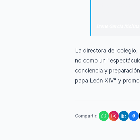
comprometidos co
trasmitir. Es un
Irene García Molina
La directora del colegio,
no como un "espectáculo"
conciencia y preparación i
papa León XIV" y promov
Compartir
: