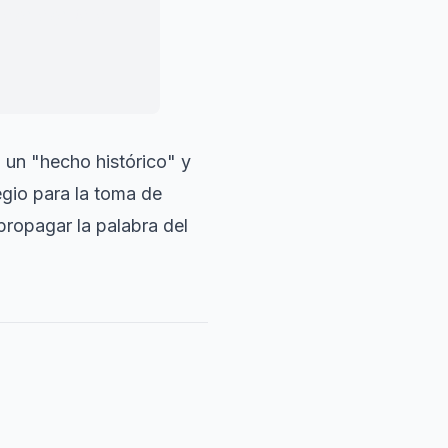
je que quiere
o un "hecho histórico" y
egio para la toma de
a propagar la palabra del