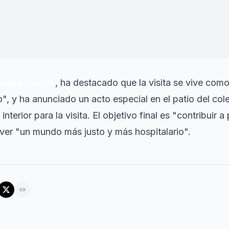
n el sentido de esta visita del papa y con el mensa
a oportunidad de ofrecer lo que somos.
"
·
Directora del colegio
Irene García
, ha destacado que la visita se vive com
, y ha anunciado un acto especial en el patio del col
nterior para la visita. El objetivo final es "contribuir 
er "un mundo más justo y más hospitalario".