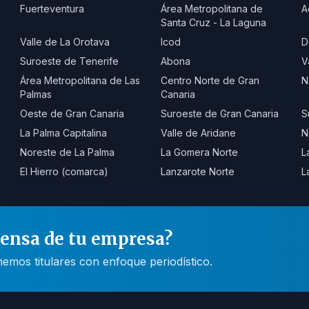
Fuerteventura
Área Metropolitana de
A
Santa Cruz - La Laguna
Valle de La Orotava
Icod
D
Suroeste de Tenerife
Abona
V
Área Metropolitana de Las
Centro Norte de Gran
N
Palmas
Canaria
Oeste de Gran Canaria
Suroeste de Gran Canaria
S
La Palma Capitalina
Valle de Aridane
N
Noreste de La Palma
La Gomera Norte
L
El Hierro (comarca)
Lanzarote Norte
L
rensa de tu empresa?
mos titulares con enfoque periodístico.