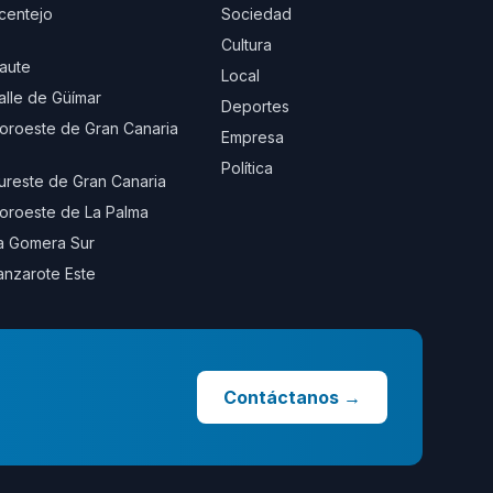
centejo
Sociedad
Cultura
aute
Local
alle de Güímar
Deportes
oroeste de Gran Canaria
Empresa
Política
ureste de Gran Canaria
oroeste de La Palma
a Gomera Sur
anzarote Este
Contáctanos
→