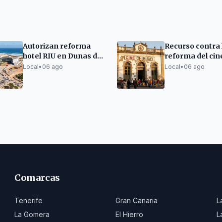
Autorizan reforma
Recurso contra 
hotel RIU en Dunas de
reforma del cin
Corralejo
Chimisay en Pu
Local
•
06 ago
Local
•
06 ago
la Cruz
Comarcas
Tenerife
Gran Canaria
L
La Gomera
El Hierro
L