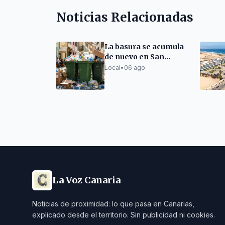
Noticias Relacionadas
La basura se acumula
de nuevo en San
Bartolomé de Tirajana
Local
•
06 ago
La Voz Canaria
Noticias de proximidad: lo que pasa en Canarias,
explicado desde el territorio. Sin publicidad ni cookies.