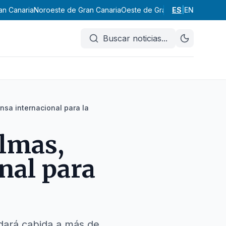
an Canaria
Noroeste de Gran Canaria
Oeste de Gran Canaria
ES
|
EN
Suroeste
Buscar noticias
...
nsa internacional para la
almas,
nal para
y dará cabida a más de