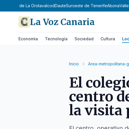
ntejo
Valle de La Orotava
Icod
Daute
Suroeste de Tenerife
Abona
Vall
La Voz Canaria
Economía
Tecnología
Sociedad
Cultura
Loc
Inicio
Area-metropolitana-g
El colegi
centro d
la visita
El centro, operativo d