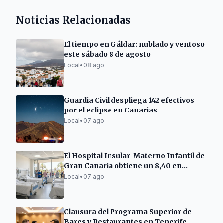
Noticias Relacionadas
El tiempo en Gáldar: nublado y ventoso
este sábado 8 de agosto
Local
•
08 ago
Guardia Civil despliega 142 efectivos
por el eclipse en Canarias
Local
•
07 ago
El Hospital Insular-Materno Infantil de
Gran Canaria obtiene un 8,40 en
satisfacción
Local
•
07 ago
Clausura del Programa Superior de
Bares y Restaurantes en Tenerife