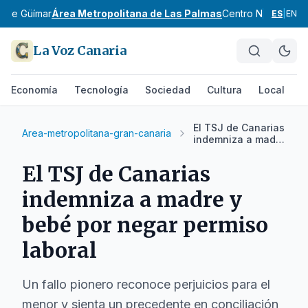
e de Güímar
Área Metropolitana de Las Palmas
Centro Norte de G
ES
|
EN
La Voz Canaria
Economía
Tecnología
Sociedad
Cultura
Local
D
El TSJ de Canarias
Area-metropolitana-gran-canaria
indemniza a madre
y bebé por negar
permiso laboral
El TSJ de Canarias
indemniza a madre y
bebé por negar permiso
laboral
Un fallo pionero reconoce perjuicios para el
menor y sienta un precedente en conciliación