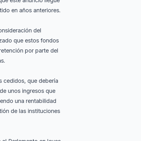
ue este anuncio llegue
tido en años anteriores.
onsideración del
izado que estos fondos
etención por parte del
as.
s cedidos, que debería
o de unos ingresos que
endo una rentabilidad
ión de las instituciones