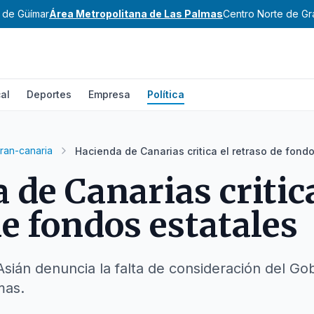
e de Güímar
Área Metropolitana de Las Palmas
Centro Norte de Gr
al
Deportes
Empresa
Política
ran-canaria
Hacienda de Canarias critica el retraso de fond
 de Canarias critica
de fondos estatales
Asián denuncia la falta de consideración del Gob
mas.