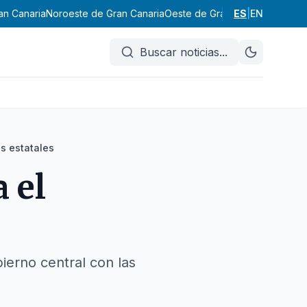
an Canaria
Noroeste de Gran Canaria
Oeste de Gran Canaria
ES
|
EN
Suroeste
Buscar noticias
...
os estatales
 el
ierno central con las