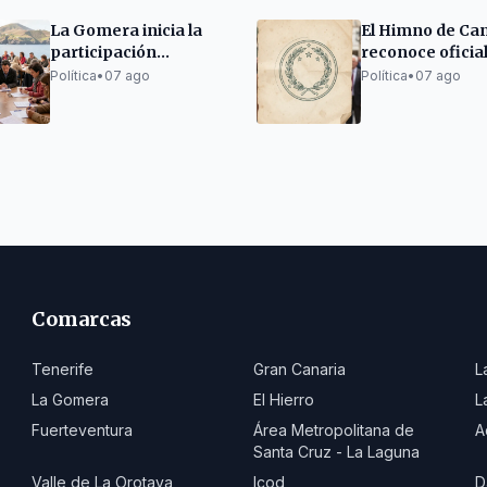
La Gomera inicia la
El Himno de Ca
participación
reconoce ofici
ciudadana para su
las ocho Islas
Política
•
07 ago
Política
•
07 ago
Plan de Igualdad
Comarcas
Tenerife
Gran Canaria
L
La Gomera
El Hierro
L
Fuerteventura
Área Metropolitana de
A
Santa Cruz - La Laguna
Valle de La Orotava
Icod
D