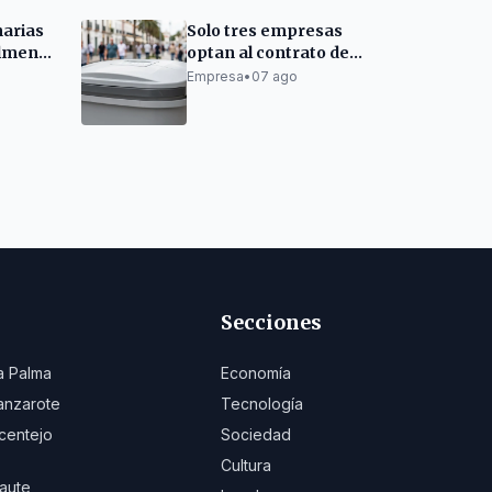
narias
Solo tres empresas
almente
optan al contrato de
recogida de residuos
Empresa
•
07 ago
de Las Palmas
Secciones
a Palma
Economía
anzarote
Tecnología
centejo
Sociedad
Cultura
aute