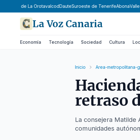
ntejo
Valle de La Orotava
Icod
Daute
Suroeste de Tenerife
Abona
Vall
La Voz Canaria
Economía
Tecnología
Sociedad
Cultura
Loc
Inicio
Area-metropolitana-g
Hacienda
retraso 
La consejera Matilde 
comunidades autóno