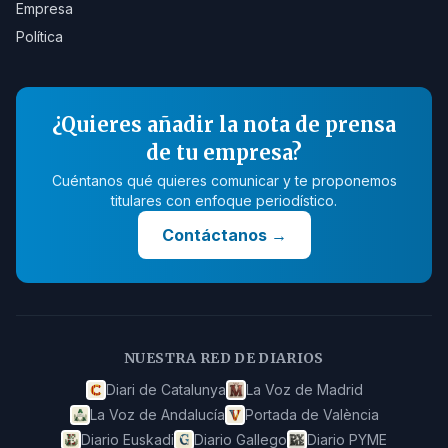
Empresa
Política
¿Quieres añadir la nota de prensa
de tu empresa?
Cuéntanos qué quieres comunicar y te proponemos
titulares con enfoque periodístico.
Contáctanos
→
NUESTRA RED DE DIARIOS
Diari de Catalunya
La Voz de Madrid
La Voz de Andalucía
Portada de València
Diario Euskadi
Diario Gallego
Diario PYME