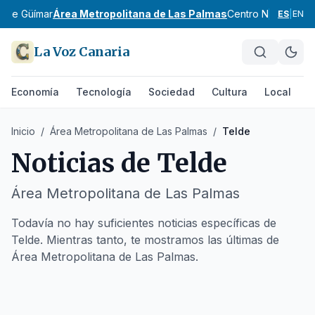
e de Güímar
Área Metropolitana de Las Palmas
Centro Norte de G
ES
|
EN
La Voz Canaria
Economía
Tecnología
Sociedad
Cultura
Local
D
Inicio
/
Área Metropolitana de Las Palmas
/
Telde
Noticias de
Telde
Área Metropolitana de Las Palmas
Todavía no hay suficientes noticias específicas de
Telde. Mientras tanto, te mostramos las últimas de
Área Metropolitana de Las Palmas.