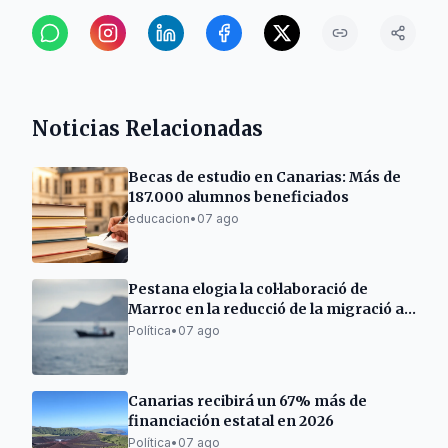
Noticias Relacionadas
Becas de estudio en Canarias: Más de
187.000 alumnos beneficiados
educacion
•
07 ago
Pestana elogia la col·laboració de
Marroc en la reducció de la migració a
Canàries
Política
•
07 ago
Canarias recibirá un 67% más de
financiación estatal en 2026
Política
•
07 ago