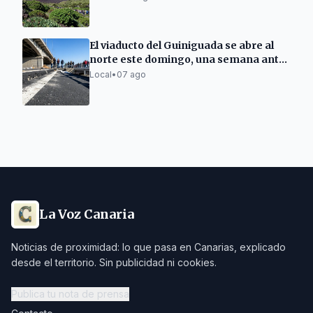
El viaducto del Guiniguada se abre al
norte este domingo, una semana antes
de lo previsto
Local
•
07 ago
La Voz Canaria
Noticias de proximidad: lo que pasa en Canarias, explicado
desde el territorio. Sin publicidad ni cookies.
Publica tu nota de prensa