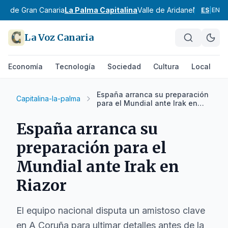
ste de Gran Canaria
La Palma Capitalina
Valle de Aridane
Noroeste 
ES
|
EN
La Voz Canaria
Economía
Tecnología
Sociedad
Cultura
Local
D
España arranca su preparación
Capitalina-la-palma
para el Mundial ante Irak en
Riazor
España arranca su
preparación para el
Mundial ante Irak en
Riazor
El equipo nacional disputa un amistoso clave
en A Coruña para ultimar detalles antes de la