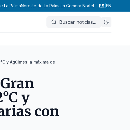
e La Palma
Noreste de La Palma
La Gomera Norte
La Gomera Sur
ES
|
EN
El H
Buscar noticias
...
2°C y Agüimes la máxima de
 Gran
2°C y
rias con