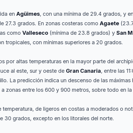
rida en
Agüimes
, con una mínima de 29.4 grados, y e
de 27.3 grados. En zonas costeras como
Agaete
(23.7
scas como
Valleseco
(mínima de 23.8 grados) y
San M
on tropicales, con mínimas superiores a 20 grados.
os por altas temperaturas en la mayor parte del archipi
uce al este, sur y oeste de
Gran Canaria
, entre las 1
illo. La predicción indica un descenso de las máximas
 a zonas entre los 600 y 900 metros, sobre todo en l
temperatura, de ligeros en costas a moderados o notab
 30 grados, excepto en los litorales del norte.