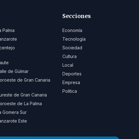
Secciones
a Palma
Economía
anzarote
Tecnología
centejo
Sociedad
Cultura
aute
Local
alle de Güímar
Deportes
oroeste de Gran Canaria
Empresa
Política
ureste de Gran Canaria
oroeste de La Palma
a Gomera Sur
anzarote Este