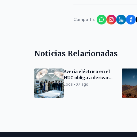
Compartir
:
Noticias Relacionadas
Avería eléctrica en el
HUC obliga a derivar
cirugías a La
Local
•
07 ago
Candelaria