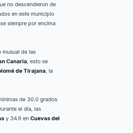
 que no descendieron de
ados en este municipio
ose siempre por encima
 inusual de las
an Canaria
, esto se
olomé de Tirajana
, la
 mínimas de 30.0 grados
Durante el día, las
as
y 34.6 en
Cuevas del