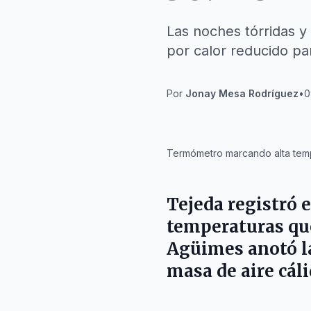
Las noches tórridas y
por calor reducido par
Por
Jonay Mesa Rodríguez
•
0
IA
Termómetro marcando alta temp
Tejeda
registró 
temperaturas que
Agüimes
anotó l
masa de aire cáli