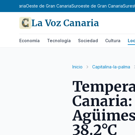
Gran Canaria
Oeste de Gran Canaria
Suroeste de Gran Canaria
Sures
La Voz Canaria
Economía
Tecnología
Sociedad
Cultura
Loc
Inicio
Capitalina-la-palma
Tempera
Canaria: 
Agüimes
38.2°C