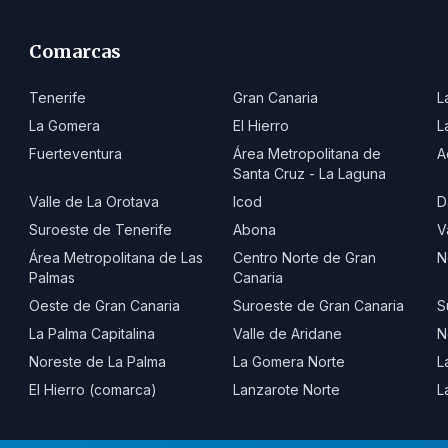
Comarcas
Tenerife
Gran Canaria
L
La Gomera
El Hierro
L
Fuerteventura
Área Metropolitana de
A
Santa Cruz - La Laguna
Valle de La Orotava
Icod
D
Suroeste de Tenerife
Abona
V
Área Metropolitana de Las
Centro Norte de Gran
N
Palmas
Canaria
Oeste de Gran Canaria
Suroeste de Gran Canaria
S
La Palma Capitalina
Valle de Aridane
N
Noreste de La Palma
La Gomera Norte
L
El Hierro (comarca)
Lanzarote Norte
L