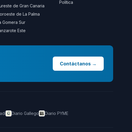
Política
ureste de Gran Canaria
oroeste de La Palma
a Gomera Sur
anzarote Este
Contáctanos
→
adi
Diario Gallego
Diario PYME