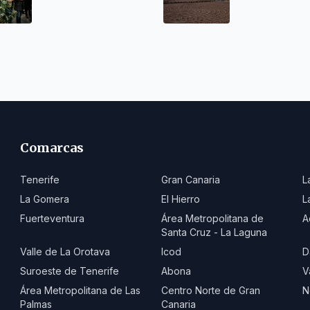
Tenerife con casi 450
en Tenerife
plantas
Comarcas
Tenerife
Gran Canaria
L
La Gomera
El Hierro
L
Fuerteventura
Área Metropolitana de
A
Santa Cruz - La Laguna
Valle de La Orotava
Icod
D
Suroeste de Tenerife
Abona
V
Área Metropolitana de Las
Centro Norte de Gran
N
Palmas
Canaria