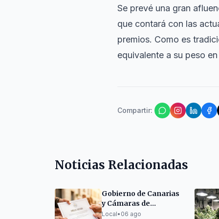
Se prevé una gran afluen
que contará con las act
premios. Como es tradici
equivalente a su peso en
Compartir
:
Noticias Relacionadas
Gobierno de Canarias
y Cámaras de
Comercio forman a
Local
•
06 ago