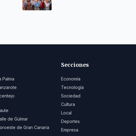
demográfico en
Canarias
Secciones
a Palma
Economía
anzarote
Tecnología
centejo
Sociedad
Cultura
aute
Local
alle de Güímar
Deportes
oroeste de Gran Canaria
Empresa