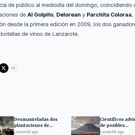
cia de público al mediodía del domingo, coincidiendo 
uaciones de
Al Golpito
,
Delorean
y
Parchita Coloraa
,
ón desde la primera edición en 2009, los dos ganadore
 botellas de vinos de Lanzarote.
Desmanteladas dos
Científicos adv
plantaciones de
de posibles
marihuana en
terremotos sen
Local
•
06 ago
Local
•
06 ago