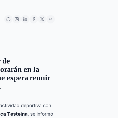
r de
orarán en la
ue espera reunir
.
 actividad deportiva con
nca Testeina
, se informó