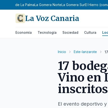
a
Noreste de La Palma
La Gomera Norte
La Gomera Sur
El Hierro (com
La Voz Canaria
Economía
Tecnología
Sociedad
Cultura
Loc
Inicio
Este-lanzarote
1
17 bodeg
Vino en 
inscritos
El evento deportivo y