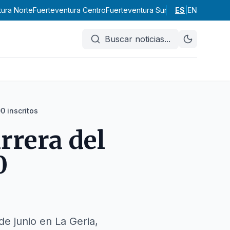
tura Norte
Fuerteventura Centro
Fuerteventura Sur
Tenerife
ES
|
EN
Gran Cana
Buscar noticias
...
0 inscritos
rrera del
0
de junio en La Geria,