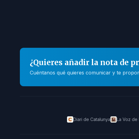
¿Quieres añadir la nota de p
Cuéntanos qué quieres comunicar y te propone
Diari de Catalunya
La Voz de