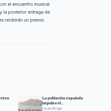
con el encuentro musical
 y la posterior entrega de
s recibirán un premio
ierten
La población española
impulsa el
tidos
crecimiento
Local
•
06 ago