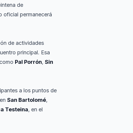
eintena de
eb oficial permanecerá
ión de actividades
entro principal. Esa
s como
Pal Porrón
,
Sin
ipantes a los puntos de
en
San Bartolomé
,
ca Testeina
, en el