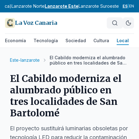
marca)
Lanzarote Norte
Lanzarote Este
Lanzarote Suroeste
Fuerteven
ES
|
EN
La Voz Canaria
Economía
Tecnología
Sociedad
Cultura
Local
D
El Cabildo moderniza el alumbrado
Este-lanzarote
público en tres localidades de San
Bartolomé
El Cabildo moderniza el
alumbrado público en
tres localidades de San
Bartolomé
El proyecto sustituirá luminarias obsoletas por
tecnología LED para reducir la contaminación