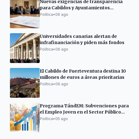
Nuevas exigencias de transparencia
para Cabildos y Ayuntamientos
canarios
Política
•
06 ago
Universidades canarias alertan de
infrafinanciación y piden más fondos
Política
•
06 ago
El Cabildo de Fuerteventura destina 10
millones de euros a áreas prioritarias
Política
•
06 ago
Programa TándEM: Subvenciones para
el Empleo Joven en el Sector Público
Estatal
Política
•
05 ago