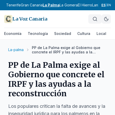
Tenerife
Gran Canaria
La Palma
La Gomera
El Hierro
Lanzarote
Fue
ES
|
EN
La Voz Canaria
Economía
Tecnología
Sociedad
Cultura
Local
D
PP de La Palma exige al Gobierno que
La-palma
concrete el IRPF y las ayudas a la
reconstrucción
PP de La Palma exige al
Gobierno que concrete el
IRPF y las ayudas a la
reconstrucción
Los populares critican la falta de avances y la
inseguridad jurídica para los palmeros en la