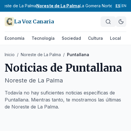
oeste de La Palma
Noreste de La Palma
La Gomera Norte
La Gomer
ES
|
EN
La Voz Canaria
Economía
Tecnología
Sociedad
Cultura
Local
D
Inicio
/
Noreste de La Palma
/
Puntallana
Noticias de
Puntallana
Noreste de La Palma
Todavía no hay suficientes noticias específicas de
Puntallana. Mientras tanto, te mostramos las últimas
de Noreste de La Palma.