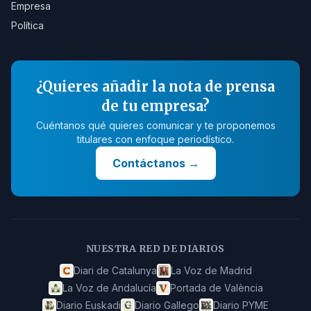
Empresa
Política
¿Quieres añadir la nota de prensa
de tu empresa?
Cuéntanos qué quieres comunicar y te proponemos
titulares con enfoque periodístico.
Contáctanos
→
NUESTRA RED DE DIARIOS
Diari de Catalunya
La Voz de Madrid
La Voz de Andalucía
Portada de València
Diario Euskadi
Diario Gallego
Diario PYME