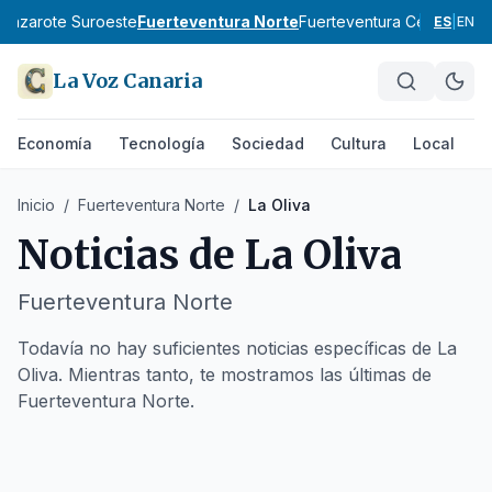
Lanzarote Suroeste
Fuerteventura Norte
Fuerteventura Centro
Fuer
ES
|
EN
La Voz Canaria
Economía
Tecnología
Sociedad
Cultura
Local
D
Inicio
/
Fuerteventura Norte
/
La Oliva
Noticias de
La Oliva
Fuerteventura Norte
Todavía no hay suficientes noticias específicas de La
Oliva. Mientras tanto, te mostramos las últimas de
Fuerteventura Norte.