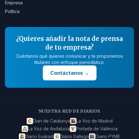
Empresa
Política
¿Quieres añadir la nota de prensa
de tu empresa?
Cuéntanos qué quieres comunicar y te proponemos
titulares con enfoque periodístico.
Contáctanos
→
NUESTRA RED DE DIARIOS
Diari de Catalunya
La Voz de Madrid
La Voz de Andalucía
Portada de València
Diario Euskadi
Diario Gallego
Diario PYME