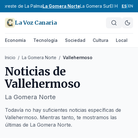
a
Noreste de La Palma
La Gomera Norte
La Gomera Sur
El Hierro (co
ES
|
EN
La Voz Canaria
Economía
Tecnología
Sociedad
Cultura
Local
D
Inicio
/
La Gomera Norte
/
Vallehermoso
Noticias de
Vallehermoso
La Gomera Norte
Todavía no hay suficientes noticias específicas de
Vallehermoso. Mientras tanto, te mostramos las
últimas de La Gomera Norte.