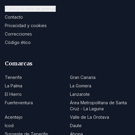
Publica tu nota de prensa
Contacto
Privacidad y cookies
Correcciones
Código ético
Comarcas
Tenerife
Gran Canaria
La Palma
La Gomera
El Hierro
Lanzarote
Fuerteventura
Área Metropolitana de Santa
Cruz - La Laguna
Acentejo
Valle de La Orotava
Icod
Daute
Suroeste de Tenerife
Abona