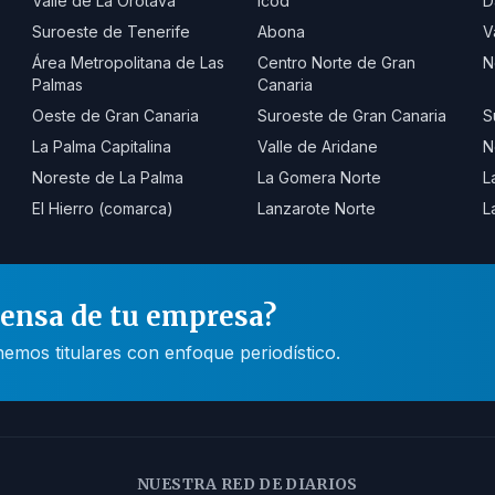
Valle de La Orotava
Icod
D
Suroeste de Tenerife
Abona
V
Área Metropolitana de Las
Centro Norte de Gran
N
Palmas
Canaria
Oeste de Gran Canaria
Suroeste de Gran Canaria
S
La Palma Capitalina
Valle de Aridane
N
Noreste de La Palma
La Gomera Norte
L
El Hierro (comarca)
Lanzarote Norte
L
rensa de tu empresa?
mos titulares con enfoque periodístico.
NUESTRA RED DE DIARIOS