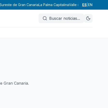
Sureste de Gran Canaria
La Palma Capitalina
Valle de Aridane
ES
|
EN
Noroest
Buscar noticias
...
de Gran Canaria.