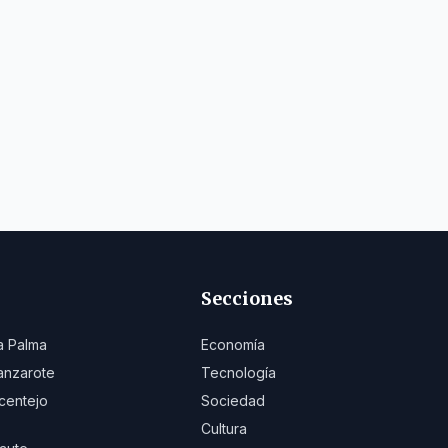
Secciones
a Palma
Economía
anzarote
Tecnología
centejo
Sociedad
Cultura