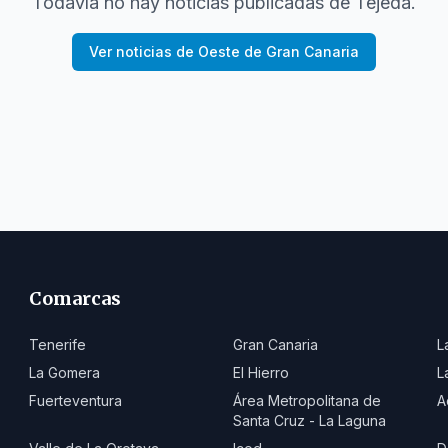
Todavía no hay noticias publicadas de
Tejeda
.
Ver noticias de
Oeste de Gran Canaria
Comarcas
Tenerife
Gran Canaria
L
La Gomera
El Hierro
L
Fuerteventura
Área Metropolitana de
A
Santa Cruz - La Laguna