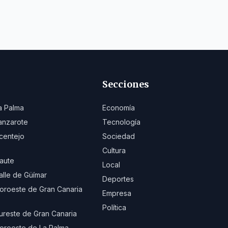
Secciones
a Palma
Economía
anzarote
Tecnología
centejo
Sociedad
Cultura
aute
Local
alle de Güímar
Deportes
oroeste de Gran Canaria
Empresa
Política
ureste de Gran Canaria
oroeste de La Palma