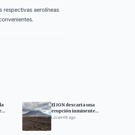
s respectivas aerolíneas
nconvenientes.
la
El IGN descarta una
e
erupción inminente
erto de
en el Teide y llama a la
Local
•
06 ago
calma