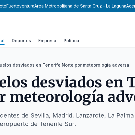
ote
Fuerteventura
Área Metropolitana de Santa Cruz - La Laguna
Ace
al
Deportes
Empresa
Política
uelos desviados en Tenerife Norte por meteorología adversa
elos desviados en 
r meteorología adv
entes de Sevilla, Madrid, Lanzarote, La Palma
Aeropuerto de Tenerife Sur.