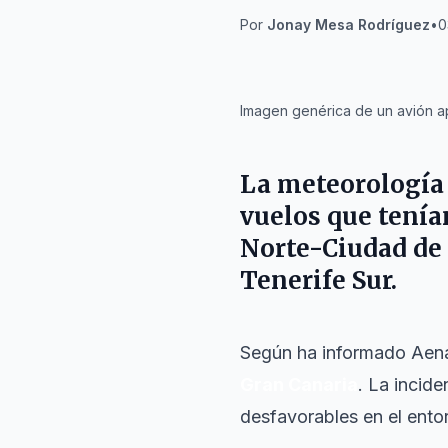
Por
Jonay Mesa Rodríguez
•
0
IA
Imagen genérica de un avión ap
La meteorología 
vuelos que tenía
Norte-Ciudad de 
Tenerife Sur.
Según ha informado Aena
Gran Canaria
. La incid
desfavorables en el entor