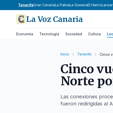
Tenerife
Gran Canaria
La Palma
La Gomera
El Hierro
Lanzar
La Voz Canaria
Economía
Tecnología
Sociedad
Cultura
Loc
Inicio
Tenerife
Cinco v
Cinco vu
Norte po
Las conexiones proced
fueron redirigidas al 