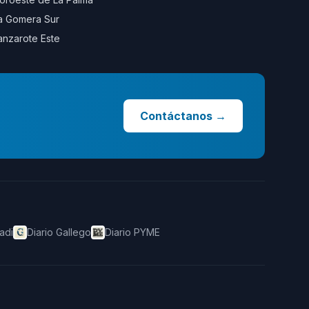
a Gomera Sur
anzarote Este
Contáctanos
→
adi
Diario Gallego
Diario PYME