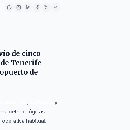
vío de cinco
 de Tenerife
ropuerto de
,
Lanzarote
,
La Palma
y
nes meteorológicas
 operativa habitual.