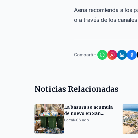
Aena recomienda a los pa
o a través de los canales 
Compartir
:
Noticias Relacionadas
La basura se acumula
de nuevo en San
Bartolomé de Tirajana
Local
•
06 ago