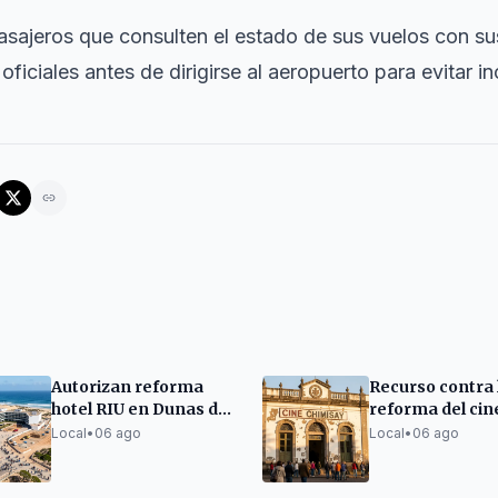
sajeros que consulten el estado de sus vuelos con su
oficiales antes de dirigirse al aeropuerto para evitar i
Autorizan reforma
Recurso contra 
hotel RIU en Dunas de
reforma del cin
Corralejo
Chimisay en Pu
Local
•
06 ago
Local
•
06 ago
la Cruz