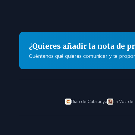
¿Quieres añadir la nota de p
Cuéntanos qué quieres comunicar y te propone
Diari de Catalunya
La Voz de