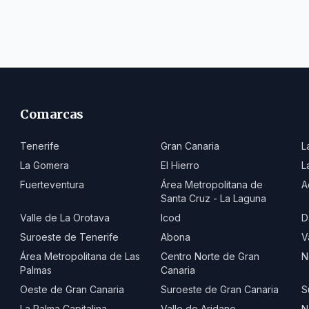
Comarcas
Tenerife
Gran Canaria
L
La Gomera
El Hierro
L
Fuerteventura
Área Metropolitana de
A
Santa Cruz - La Laguna
Valle de La Orotava
Icod
D
Suroeste de Tenerife
Abona
V
Área Metropolitana de Las
Centro Norte de Gran
N
Palmas
Canaria
Oeste de Gran Canaria
Suroeste de Gran Canaria
S
La Palma Capitalina
Valle de Aridane
N