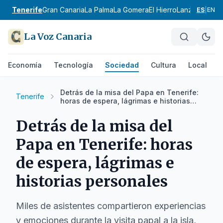
Tenerife
Gran Canaria
La Palma
La Gomera
El Hierro
Lanzarote
Fue
ES
|
EN
La Voz Canaria
Economía
Tecnología
Sociedad
Cultura
Local
D
Detrás de la misa del Papa en Tenerife:
Tenerife
horas de espera, lágrimas e historias
personales
Detrás de la misa del
Papa en Tenerife: horas
de espera, lágrimas e
historias personales
Miles de asistentes compartieron experiencias
y emociones durante la visita papal a la isla,