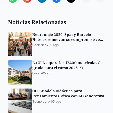
Noticias Relacionadas
Neuromajo 2026: Spar y Barceló
Hoteles renuevan su compromiso con
las personas mayores
Sociedad
•
05 ago
La ULL supera las 17.400 matrículas de
grado para el curso 2026-27
Local
•
05 ago
ULL: Modelo Didáctico para
Pensamiento Crítico con IA Generativa
Tecnología
•
05 ago