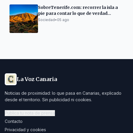
SobreTenerife.com: recorrer la isla a
pie para contar lo que de verdad
merece la pena
Sociedad
•
05 ago
La Voz Canaria
Noticias de proximidad: lo que pasa en Canarias, explicado
desde el territorio. Sin publicidad ni cookies.
Publica tu nota de prensa
Contacto
Privacidad y cookies