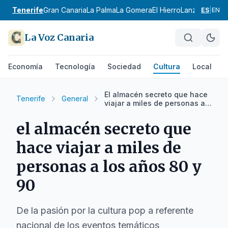
Tenerife
Gran Canaria
La Palma
La Gomera
El Hierro
Lanzarote
Fue
ES
|
EN
La Voz Canaria
Economía
Tecnología
Sociedad
Cultura
Local
D
El almacén secreto que hace
Tenerife
General
viajar a miles de personas a
los años 80 y 90
el almacén secreto que
hace viajar a miles de
personas a los años 80 y
90
De la pasión por la cultura pop a referente
nacional de los eventos temáticos