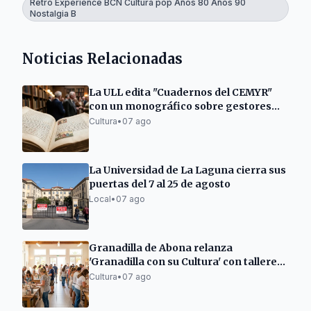
Retro Experience BCN Cultura pop Años 80 Años 90
Nostalgia B
Noticias Relacionadas
La ULL edita "Cuadernos del CEMYR"
con un monográfico sobre gestores
fiscales medievales
Cultura
•
07 ago
La Universidad de La Laguna cierra sus
puertas del 7 al 25 de agosto
Local
•
07 ago
Granadilla de Abona relanza
'Granadilla con su Cultura' con talleres
renovados
Cultura
•
07 ago