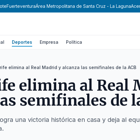
ote
Fuerteventura
Área Metropolitana de Santa Cruz - La Laguna
Ace
al
Deportes
Empresa
Política
rife elimina al Real Madrid y alcanza las semifinales de la ACB
ife elimina al Real
las semifinales de 
logra una victoria histórica en casa y deja al eq
a.