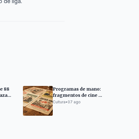
 de liga.
de 88
Programas de mano:
ñaza
fragmentos de cine y
opeos y
memoria de una
Cultura
•
07 ago
época