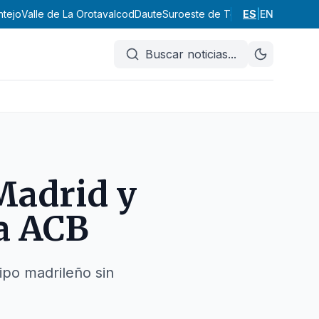
ntejo
Valle de La Orotava
Icod
Daute
Suroeste de Tenerife
ES
|
EN
Abona
Vall
Buscar noticias
...
 Madrid y
la ACB
uipo madrileño sin