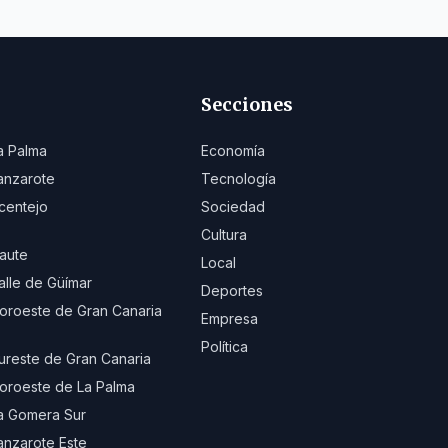
Secciones
a Palma
Economía
anzarote
Tecnología
centejo
Sociedad
Cultura
aute
Local
alle de Güímar
Deportes
oroeste de Gran Canaria
Empresa
Política
ureste de Gran Canaria
oroeste de La Palma
a Gomera Sur
anzarote Este