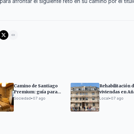
ra afrontar el siguiente reto en su camino por el título
Camino de Santiago
Rehabilitación 
Premium: guía para
viviendas en A
organizarlo sin
con fondos eur
Sociedad
•
07 ago
Local
•
07 ago
renunciar al descanso
canarios