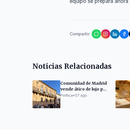
equipo se prepara ahora pa
Compartir
:
Noticias Relacionadas
Comunidad de Madrid
vende ático de lujo por
6,69 millones
Política
•
07 ago