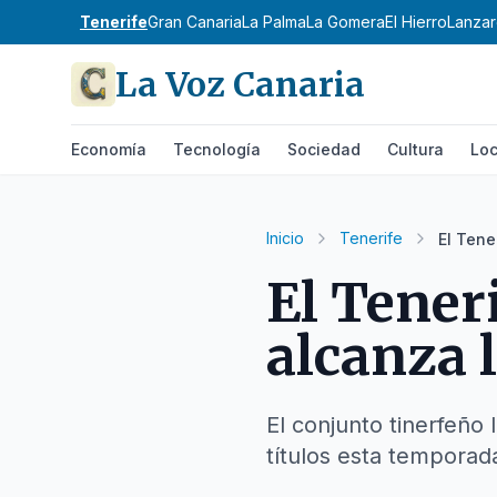
Tenerife
Gran Canaria
La Palma
La Gomera
El Hierro
Lanzar
La Voz Canaria
Economía
Tecnología
Sociedad
Cultura
Loc
Inicio
Tenerife
El Tene
El Tener
alcanza 
El conjunto tinerfeño 
títulos esta temporad