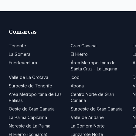
Comarcas
Tenerife
Gran Canaria
L
La Gomera
El Hierro
L
Fuerteventura
Área Metropolitana de
A
Santa Cruz - La Laguna
Valle de La Orotava
Icod
D
Suroeste de Tenerife
Abona
V
Área Metropolitana de Las
Centro Norte de Gran
N
Palmas
Canaria
Oeste de Gran Canaria
Suroeste de Gran Canaria
S
La Palma Capitalina
Valle de Aridane
N
Noreste de La Palma
La Gomera Norte
L
El Hierro (comarca)
Lanzarote Norte
L