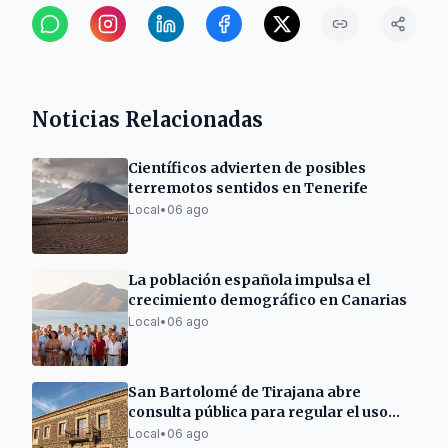
Noticias Relacionadas
Científicos advierten de posibles
terremotos sentidos en Tenerife
Local
•
06 ago
La población española impulsa el
crecimiento demográfico en Canarias
Local
•
06 ago
San Bartolomé de Tirajana abre
consulta pública para regular el uso
residencial en zona turística
Local
•
06 ago