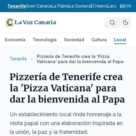
Tenerife
Gran Canaria
La Palma
La Gomera
El Hierro
Lanzarote
Fue
ES
|
EN
La Voz Canaria
Economía
Tecnología
Sociedad
Cultura
Local
D
Pizzería de Tenerife crea la 'Pizza
Tenerife
Vaticana' para dar la bienvenida al Papa
Pizzería de Tenerife crea
la 'Pizza Vaticana' para
dar la bienvenida al Papa
Un establecimiento local rinde homenaje a la
visita papal con una elaboración inspirada en
la unión, la paz y la fraternidad.