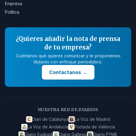
Empresa
Política
¿Quieres añadir la nota de prensa
de tu empresa?
Cuéntanos qué quieres comunicar y te proponemos
titulares con enfoque periodístico.
Contáctanos
→
NUESTRA RED DE DIARIOS
Diari de Catalunya
La Voz de Madrid
La Voz de Andalucía
Portada de València
Diario Euskadi
Diario Gallego
Diario PYME