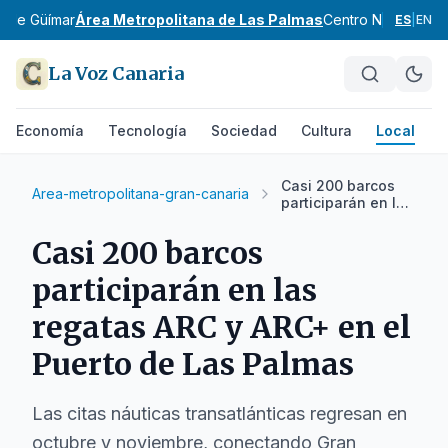
e de Güímar
Área Metropolitana de Las Palmas
Centro Norte de G
ES
|
EN
La Voz Canaria
Economía
Tecnología
Sociedad
Cultura
Local
D
Casi 200 barcos
Area-metropolitana-gran-canaria
participarán en las
regatas ARC y
ARC+ en el Puerto
Casi 200 barcos
de Las Palmas
participarán en las
regatas ARC y ARC+ en el
Puerto de Las Palmas
Las citas náuticas transatlánticas regresan en
octubre y noviembre, conectando Gran