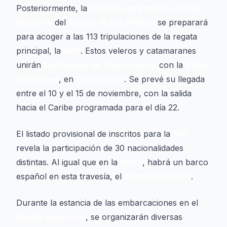
Posteriormente, la
Dársena de Embarcaciones
Menores
del
Puerto de Las Palmas
se preparará
para acoger a las 113 tripulaciones de la regata
principal, la
ARC
. Estos veleros y catamaranes
unirán
Las Palmas de Gran Canaria
con la
Bahía
de Rodney
, en
Santa Lucía
. Se prevé su llegada
entre el 10 y el 15 de noviembre, con la salida
hacia el Caribe programada para el día 22.
El listado provisional de inscritos para la
ARC
revela la participación de 30 nacionalidades
distintas. Al igual que en la
ARC+
, habrá un barco
español en esta travesía, el
Oummoulcolzom
.
Durante la estancia de las embarcaciones en el
Muelle Deportivo
, se organizarán diversas