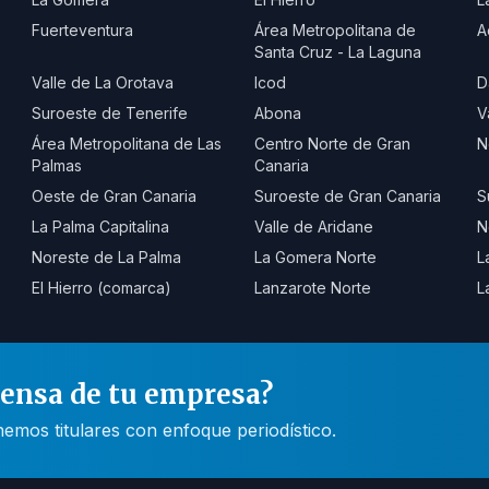
Fuerteventura
Área Metropolitana de
A
Santa Cruz - La Laguna
Valle de La Orotava
Icod
D
Suroeste de Tenerife
Abona
V
Área Metropolitana de Las
Centro Norte de Gran
N
Palmas
Canaria
Oeste de Gran Canaria
Suroeste de Gran Canaria
S
La Palma Capitalina
Valle de Aridane
N
Noreste de La Palma
La Gomera Norte
L
El Hierro (comarca)
Lanzarote Norte
L
rensa de tu empresa?
mos titulares con enfoque periodístico.