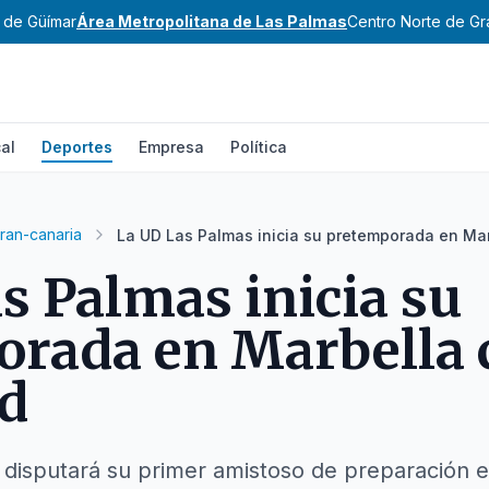
e de Güímar
Área Metropolitana de Las Palmas
Centro Norte de Gr
al
Deportes
Empresa
Política
ran-canaria
La UD Las Palmas inicia su pretemporada en Marb
s Palmas inicia su
rada en Marbella c
ad
 disputará su primer amistoso de preparación el 