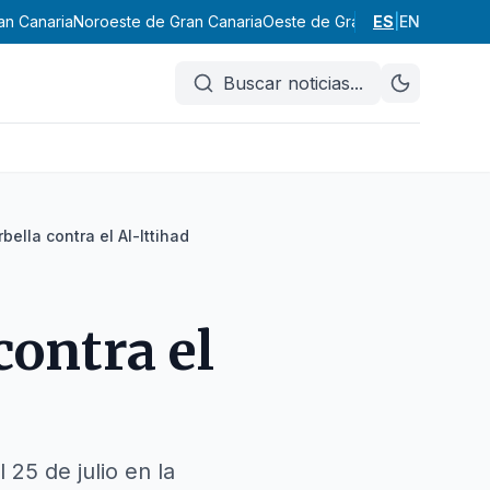
an Canaria
Noroeste de Gran Canaria
Oeste de Gran Canaria
ES
|
EN
Suroeste
Buscar noticias
...
ella contra el Al-Ittihad
ontra el
25 de julio en la