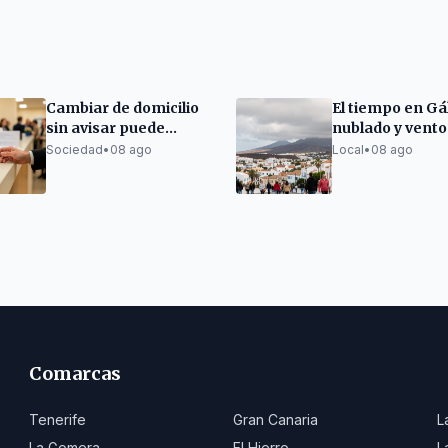
Cambiar de domicilio
El tiempo en Gá
sin avisar puede
nublado y vent
suspender el Ingreso
este sábado 8 d
Sociedad
•
08 ago
Local
•
08 ago
Mínimo Vital
agosto
Comarcas
Tenerife
Gran Canaria
L
La Gomera
El Hierro
L