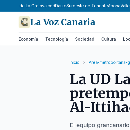
ntejo
Valle de La Orotava
Icod
Daute
Suroeste de Tenerife
Abona
Vall
La Voz Canaria
Economía
Tecnología
Sociedad
Cultura
Loc
Inicio
Area-metropolitana-g
La UD La
pretempo
Al-Ittih
El equipo grancanario