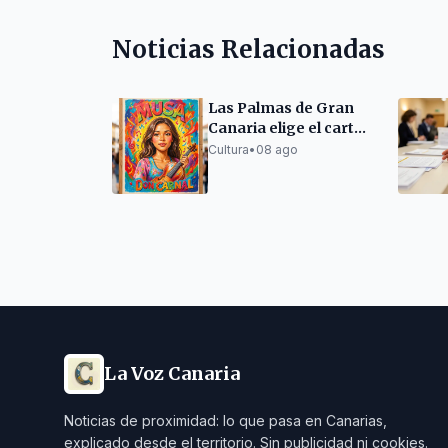
Noticias Relacionadas
Las Palmas de Gran
Canaria elige el cartel
del Carnaval 2027
Cultura
•
08 ago
La Voz Canaria
Noticias de proximidad: lo que pasa en Canarias,
explicado desde el territorio. Sin publicidad ni cookies.