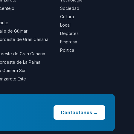
centejo
Sociedad
Cultura
aute
Local
alle de Güímar
Deportes
oroeste de Gran Canaria
Empresa
Política
ureste de Gran Canaria
oroeste de La Palma
a Gomera Sur
anzarote Este
Contáctanos
→