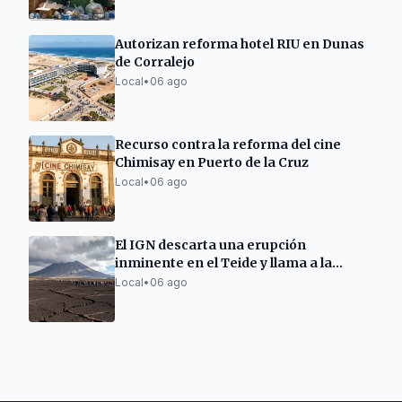
Autorizan reforma hotel RIU en Dunas
de Corralejo
Local
•
06 ago
Recurso contra la reforma del cine
Chimisay en Puerto de la Cruz
Local
•
06 ago
El IGN descarta una erupción
inminente en el Teide y llama a la
calma
Local
•
06 ago