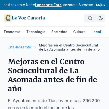
marca)
Lanzarote Norte
Lanzarote Este
Lanzarote Suroeste
Fuerteven
ES
|
EN
La Voz Canaria
Economía
Tecnología
Sociedad
Cultura
Local
D
Mejoras en el Centro Sociocultural
Este-lanzarote
de La Asomada antes de fin de año
Mejoras en el Centro
Sociocultural de La
Asomada antes de fin de
año
El Ayuntamiento de Tías invierte casi 266.200
euros en la modernización de las