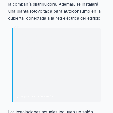
la compañía distribuidora. Además, se instalará
una planta fotovoltaica para autoconsumo en la
cubierta, conectada a la red eléctrica del edificio.
“
"
Este proyecto permitirá revitalizar
un espacio de encuentro fundamental
para la vida social, cultural y
participativa del pueblo,
incorporando además mejoras
energéticas importantes, como la
instalación fotovoltaica para
autoconsumo.
"
José Juan Cruz Saavedra
·
Alcalde de Tías
Las instalaciones actuales incluyen un salón