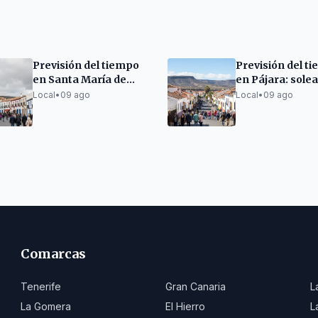
Previsión del tiempo
Previsión del t
en Santa María de
en Pájara: solea
Guía: nublado y cálido
cálido este do
Local
•
09 ago
Local
•
09 ago
este domingo
Comarcas
Tenerife
Gran Canaria
L
La Gomera
El Hierro
L