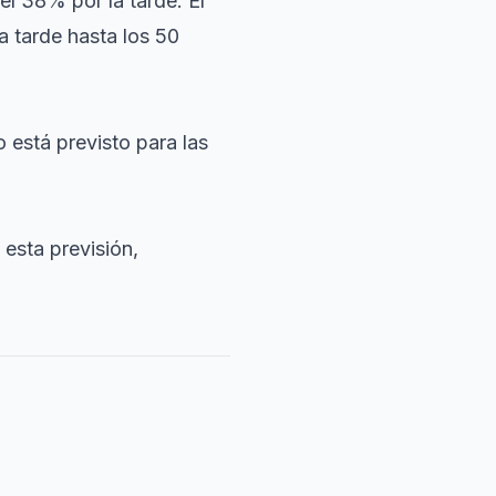
l 38% por la tarde. El
a tarde hasta los 50
o está previsto para las
esta previsión,