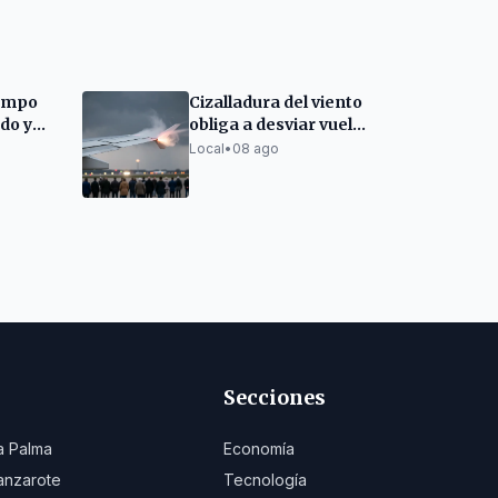
iempo
Cizalladura del viento
do y
obliga a desviar vuelos
mingo
en el Aeropuerto de
Local
•
08 ago
Tenerife Sur
Secciones
a Palma
Economía
anzarote
Tecnología