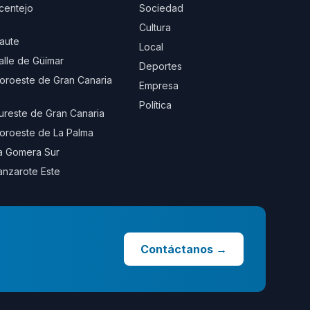
centejo
Sociedad
Cultura
aute
Local
alle de Güímar
Deportes
oroeste de Gran Canaria
Empresa
Política
ureste de Gran Canaria
oroeste de La Palma
a Gomera Sur
anzarote Este
Contáctanos
→