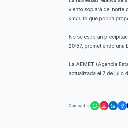
La humedad relativa se s
viento soplará del norte 
km/h, lo que podría propo
No se esperan precipitaci
20:57, prometiendo una b
La AEMET (Agencia Estat
actualizada el 7 de julio 
Compartir
: