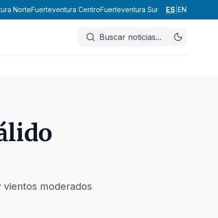
tura Norte
Fuerteventura Centro
Fuerteventura Sur
Tenerife
ES
|
EN
Gran Cana
Buscar noticias
...
álido
y vientos moderados