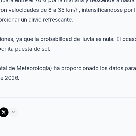
ituará entre el 70% por la mañana y descenderá hasta e
con velocidades de 8 a 35 km/h, intensificándose por l
rcionar un alivio refrescante.
ones, ya que la probabilidad de lluvia es nula. El ocas
onita puesta de sol.
al de Meteorología) ha proporcionado los datos para 
de 2026.