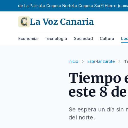
a
Noreste de La Palma
La Gomera Norte
La Gomera Sur
El Hierro (com
La Voz Canaria
Economía
Tecnología
Sociedad
Cultura
Loc
Inicio
Este-lanzarote
T
Tiempo e
este 8 de
Se espera un día sin
del norte.