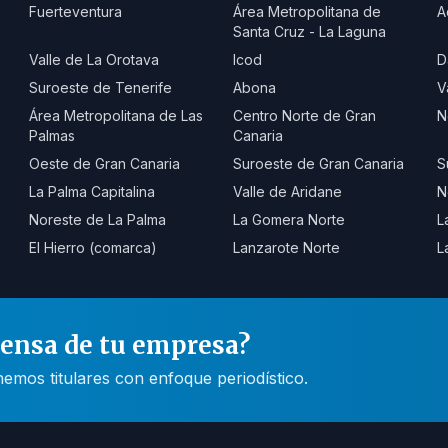
Fuerteventura
Área Metropolitana de
A
Santa Cruz - La Laguna
Valle de La Orotava
Icod
D
Suroeste de Tenerife
Abona
V
Área Metropolitana de Las
Centro Norte de Gran
N
Palmas
Canaria
Oeste de Gran Canaria
Suroeste de Gran Canaria
S
La Palma Capitalina
Valle de Aridane
N
Noreste de La Palma
La Gomera Norte
L
El Hierro (comarca)
Lanzarote Norte
L
rensa de tu empresa?
mos titulares con enfoque periodístico.