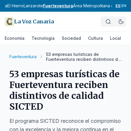
mera
El Hierro
Lanzarote
Fuerteventura
Área Metropolitana de Santa 
ES
|
EN
La Voz Canaria
Economía
Tecnología
Sociedad
Cultura
Local
D
53 empresas turísticas de
Fuerteventura
Fuerteventura reciben distintivos de
calidad SICTED
53 empresas turísticas de
Fuerteventura reciben
distintivos de calidad
SICTED
El programa SICTED reconoce el compromiso
con la excelencia y la mejora continua en el