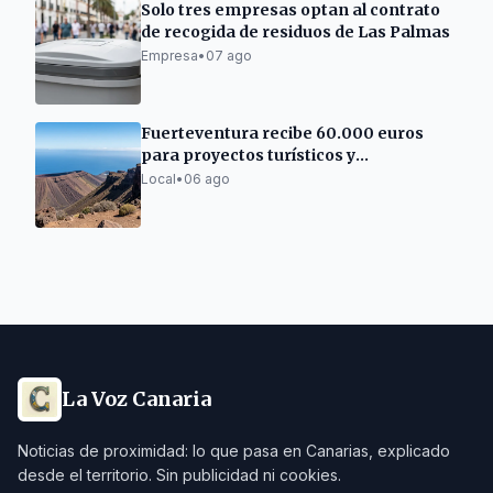
Solo tres empresas optan al contrato
de recogida de residuos de Las Palmas
Empresa
•
07 ago
Fuerteventura recibe 60.000 euros
para proyectos turísticos y
patrimoniales
Local
•
06 ago
La Voz Canaria
Noticias de proximidad: lo que pasa en Canarias, explicado
desde el territorio. Sin publicidad ni cookies.