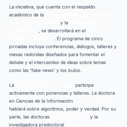
La iniciativa, que cuenta con el respaldo
académico de la
Universidad de Las Palmas de
Gran Canaria (ULPGC)
y la
Universidad de La
Laguna (ULL)
, se desarrollará en el
Centro
Insular de Juventud
. El programa de cinco
jornadas incluye conferencias, diálogos, talleres y
mesas redondas diseñados para fomentar el
debate y el intercambio de ideas sobre temas
como las 'fake news' y los bulos.
La
Universidad de La Laguna
participa
activamente con ponencias y talleres. La doctora
en Ciencias de la Información
Lara Carrascosa
hablará sobre algoritmos, poder y verdad. Por su
parte, las doctoras
Patricia Delponti
y la
investigadora predoctoral
Nievas Santana