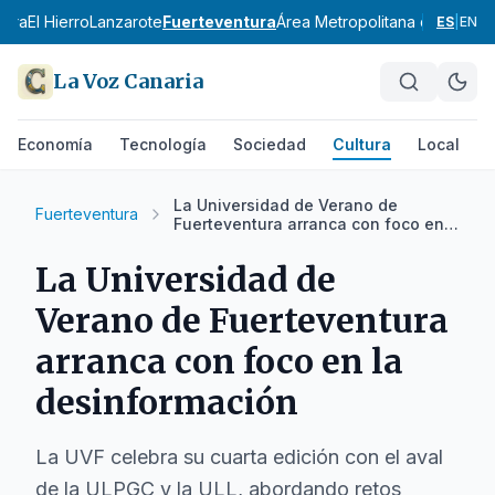
mera
El Hierro
Lanzarote
Fuerteventura
Área Metropolitana de Santa 
ES
|
EN
La Voz Canaria
Economía
Tecnología
Sociedad
Cultura
Local
D
La Universidad de Verano de
Fuerteventura
Fuerteventura arranca con foco en
la desinformación
La Universidad de
Verano de Fuerteventura
arranca con foco en la
desinformación
La UVF celebra su cuarta edición con el aval
de la ULPGC y la ULL, abordando retos