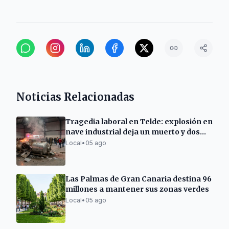
Noticias Relacionadas
Tragedia laboral en Telde: explosión en
nave industrial deja un muerto y dos
heridos graves
Local
•
05 ago
Las Palmas de Gran Canaria destina 96
millones a mantener sus zonas verdes
Local
•
05 ago