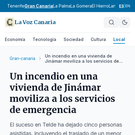
Tenerife
Gran Canaria
La Palma
La Gomera
El Hierro
Lanzarote
Fu
ES
|
EN
La Voz Canaria
Economía
Tecnología
Sociedad
Cultura
Local
D
Un incendio en una vivienda de
Gran-canaria
Jinámar moviliza a los servicios de
emergencia
Un incendio en una
vivienda de Jinámar
moviliza a los servicios
de emergencia
El suceso en Telde ha dejado cinco personas
asistidas, incluyendo el traslado de un menor