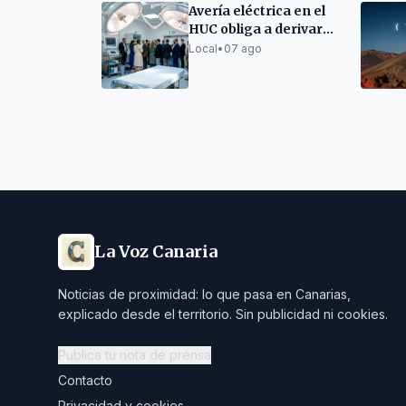
Avería eléctrica en el
HUC obliga a derivar
cirugías a La
Local
•
07 ago
Candelaria
La Voz Canaria
Noticias de proximidad: lo que pasa en Canarias,
explicado desde el territorio. Sin publicidad ni cookies.
Publica tu nota de prensa
Contacto
Privacidad y cookies