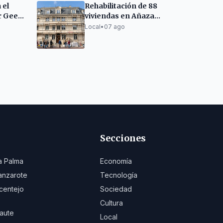
 el
Rehabilitación de 88
r Geek
viviendas en Añaza
 y
con fondos europeos y
Local
•
07 ago
a
canarios
Secciones
a Palma
Economía
anzarote
Tecnología
centejo
Sociedad
Cultura
aute
Local