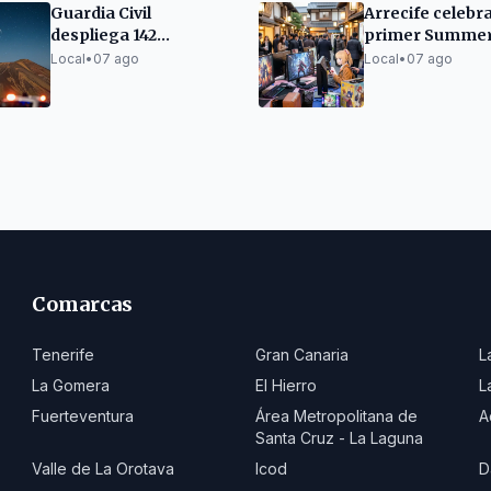
Guardia Civil
Arrecife celebra
despliega 142
primer Summe
efectivos por el
con videojuegos
Local
•
07 ago
Local
•
07 ago
eclipse en Canarias
cultura japones
Comarcas
Tenerife
Gran Canaria
L
La Gomera
El Hierro
L
Fuerteventura
Área Metropolitana de
A
Santa Cruz - La Laguna
Valle de La Orotava
Icod
D