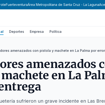
rote
Fuerteventura
Área Metropolitana de Santa Cruz - La Laguna
Ace
al
Deportes
Empresa
Política
idores amenazados con pistola y machete en La Palma por error
dores amenazados 
y machete en La Pa
 entrega
etería sufrieron un grave incidente en Las Bre