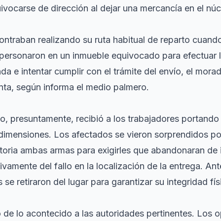
uivocarse de dirección al dejar una mercancía en el nú
ontraban realizando su ruta habitual de reparto cuand
e personaron en un inmueble equivocado para efectuar 
nda e intentar cumplir con el trámite del envío, el mora
nta, según informa el medio palmero.
lio, presuntamente, recibió a los trabajadores portand
imensiones. Los afectados se vieron sorprendidos por 
atoria ambas armas para exigirles que abandonaran de
ivamente del fallo en la localización de la entrega. An
s se retiraron del lugar para garantizar su integridad fís
o de lo acontecido a las autoridades pertinentes. Los 