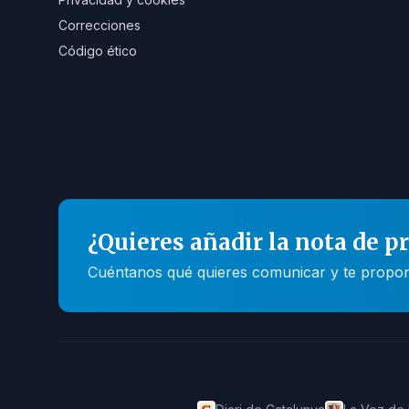
Correcciones
Código ético
¿Quieres añadir la nota de p
Cuéntanos qué quieres comunicar y te propone