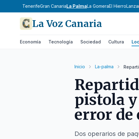
Tenerife
Gran Canaria
La Palma
La Gomera
El Hierro
Lanza
La Voz Canaria
Economía
Tecnología
Sociedad
Cultura
Loc
Inicio
La-palma
Repart
Reparti
pistola 
error de
Dos operarios de paqu