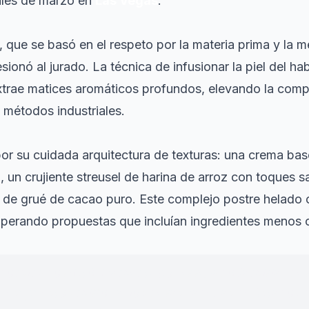
ales de marzo en
Las Vegas
.
 que se basó en el respeto por la materia prima y la m
sionó al jurado. La técnica de infusionar la piel del h
trae matices aromáticos profundos, elevando la compl
 métodos industriales.
or su cuidada arquitectura de texturas: una crema ba
un crujiente streusel de harina de arroz con toques s
a de grué de cacao puro. Este complejo postre helado 
superando propuestas que incluían ingredientes menos
ominado históricamente por el legado familiar de 
 presupuestos millonarios de las cadenas de Estados 