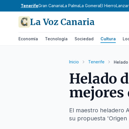
Tenerife
Gran Canaria
La Palma
La Gomera
El Hierro
Lanzar
La Voz Canaria
Economía
Tecnología
Sociedad
Cultura
Lo
Inicio
Tenerife
Helado 
Helado de
mejores
El maestro heladero A
su propuesta 'Origen 