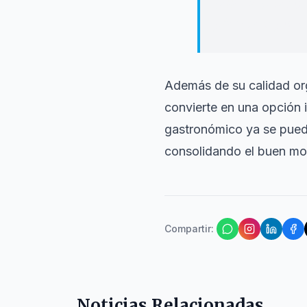
taller artesano
planeta supone 
Además de su calidad org
convierte en una opción i
gastronómico ya se pued
consolidando el buen mom
Compartir
:
Noticias Relacionadas