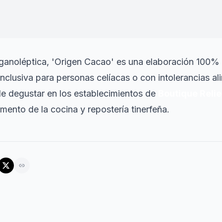
 nacido en Tenerife consiga posicionarse entre los do
una hazaña sin precedentes para el sector en Canari
anoléptica, 'Origen Cacao' es una elaboración 100% li
nclusiva para personas celíacas o con intolerancias ali
e degustar en los establecimientos de
Boutique Reli
ento de la cocina y repostería tinerfeña.