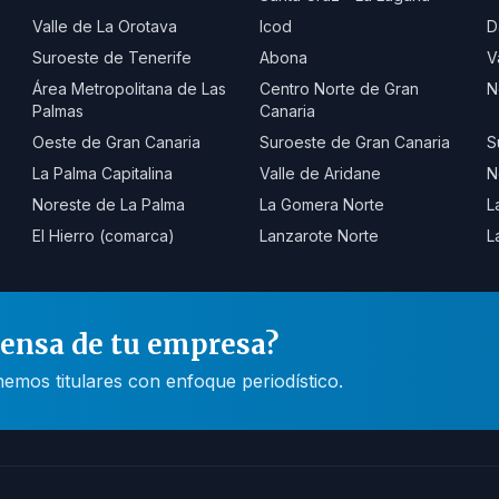
Valle de La Orotava
Icod
D
Suroeste de Tenerife
Abona
V
Área Metropolitana de Las
Centro Norte de Gran
N
Palmas
Canaria
Oeste de Gran Canaria
Suroeste de Gran Canaria
S
La Palma Capitalina
Valle de Aridane
N
Noreste de La Palma
La Gomera Norte
L
El Hierro (comarca)
Lanzarote Norte
L
rensa de tu empresa?
mos titulares con enfoque periodístico.