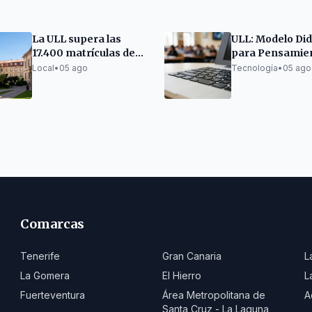
La ULL supera las
ULL: Modelo Did
17.400 matrículas de
para Pensamie
grado para el curso
Crítico con IA
Local
•
05 ago
Tecnología
•
05 ago
2026-27
Generativa
Comarcas
Tenerife
Gran Canaria
L
La Gomera
El Hierro
L
Fuerteventura
Área Metropolitana de
A
Santa Cruz - La Laguna