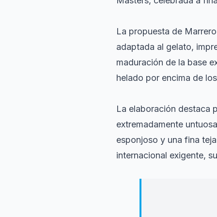
Masters, celebrada a fin
La propuesta de Marrero,
adaptada al gelato, impre
maduración de la base ex
helado por encima de los
La elaboración destaca p
extremadamente untuosa, 
esponjoso y una fina tej
internacional exigente, 
En un mercado d
italianos y los