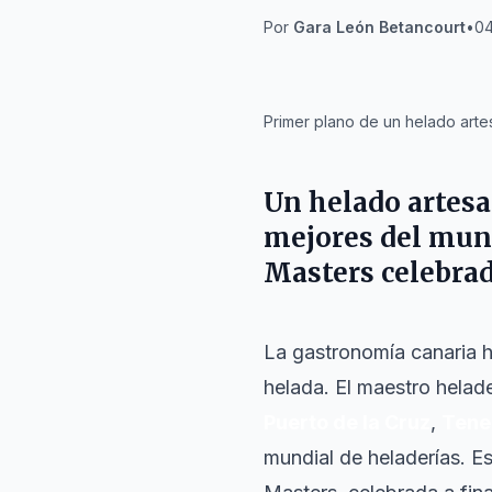
Por
Gara León Betancourt
•
04
IA
Primer plano de un helado arte
Un helado artesa
mejores del mund
Masters celebrad
La gastronomía canaria h
helada. El maestro helad
Puerto de la Cruz
,
Tene
mundial de heladerías. Es