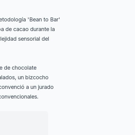
etodología 'Bean to Bar'
aba de cacao durante la
ejidad sensorial del
se de chocolate
alados, un bizcocho
convenció a un jurado
 convencionales.
los maestros
Unidos, que un