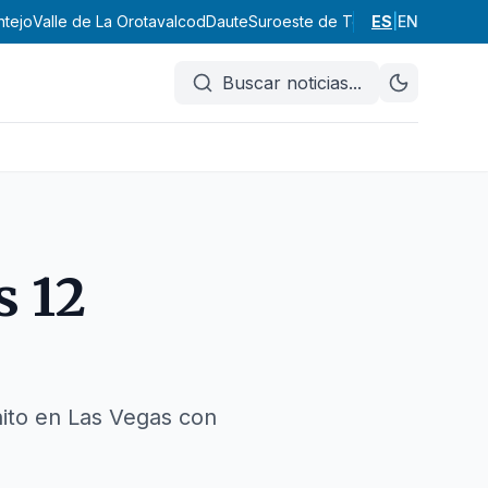
ntejo
Valle de La Orotava
Icod
Daute
Suroeste de Tenerife
ES
|
EN
Abona
Vall
Buscar noticias
...
s 12
hito en Las Vegas con