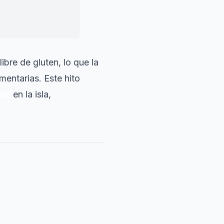
ce mejores del
as.
bre de gluten, lo que la
mentarias. Este hito
eve
en la isla,