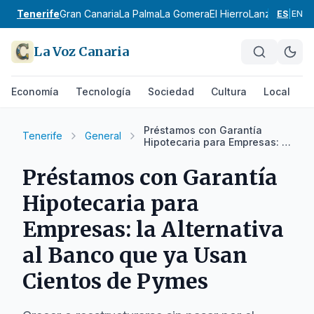
Tenerife
Gran Canaria
La Palma
La Gomera
El Hierro
Lanzarote
Fue
ES
|
EN
La Voz Canaria
Economía
Tecnología
Sociedad
Cultura
Local
D
Préstamos con Garantía
Tenerife
General
Hipotecaria para Empresas: la
Alternativa al Banco que ya
Usan Cientos de Pymes
Préstamos con Garantía
Hipotecaria para
Empresas: la Alternativa
al Banco que ya Usan
Cientos de Pymes