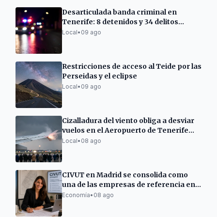
Desarticulada banda criminal en
Tenerife: 8 detenidos y 34 delitos
esclarecidos
Local
•
09 ago
Restricciones de acceso al Teide por las
Perseidas y el eclipse
Local
•
09 ago
Cizalladura del viento obliga a desviar
vuelos en el Aeropuerto de Tenerife
Sur
Local
•
08 ago
CIVUT en Madrid se consolida como
una de las empresas de referencia en
la tramitación de licencias turísticas
Economía
•
08 ago