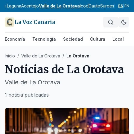
- La Laguna
Acentejo
Valle de La Orotava
Icod
Daute
Suroeste de Ten
ES
|
EN
La Voz Canaria
Economía
Tecnología
Sociedad
Cultura
Local
D
Inicio
/
Valle de La Orotava
/
La Orotava
Noticias de
La Orotava
Valle de La Orotava
1 noticia publicadas