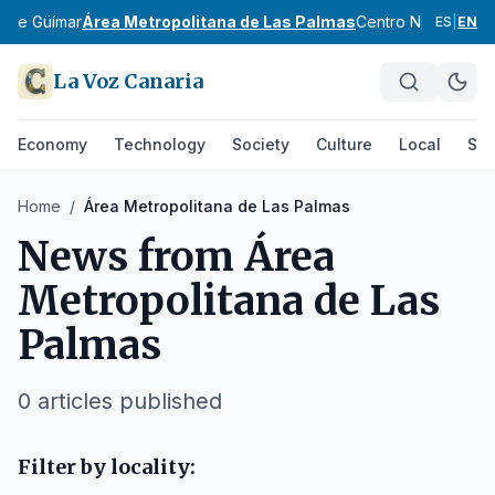
e de Güímar
Área Metropolitana de Las Palmas
Centro Norte de G
ES
|
EN
La Voz Canaria
Economy
Technology
Society
Culture
Local
Spo
Home
/
Área Metropolitana de Las Palmas
News from
Área
Metropolitana de Las
Palmas
0
articles published
Filter by locality: