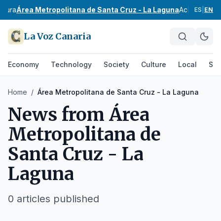
ntura
Área Metropolitana de Santa Cruz - La Laguna
Acentejo
Val
ES
|
EN
La Voz Canaria
Economy
Technology
Society
Culture
Local
Spo
Home
/
Área Metropolitana de Santa Cruz - La Laguna
News from
Área
Metropolitana de
Santa Cruz - La
Laguna
0
articles published