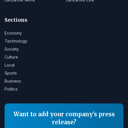
Sections
Economy
Technology
Society
Culture
Local
Sports
Business
Politics
Want to add your company's press
release?