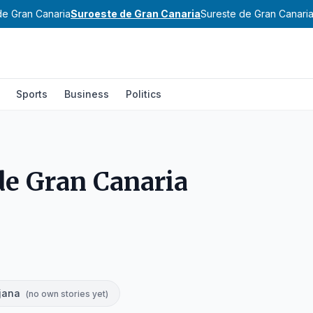
de Gran Canaria
Suroeste de Gran Canaria
Sureste de Gran Canari
Sports
Business
Politics
de Gran Canaria
jana
(
no own stories yet
)