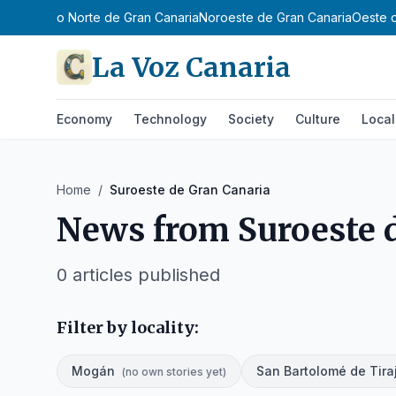
lmas
Centro Norte de Gran Canaria
Noroeste de Gran Canaria
Oeste 
La Voz Canaria
Economy
Technology
Society
Culture
Local
Home
/
Suroeste de Gran Canaria
News from
Suroeste 
0
articles published
Filter by locality:
Mogán
San Bartolomé de Tira
(
no own stories yet
)