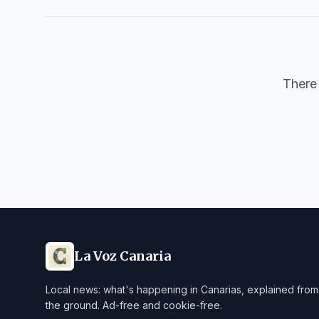
There 
La Voz Canaria
Local news: what's happening in Canarias, explained from
the ground. Ad-free and cookie-free.