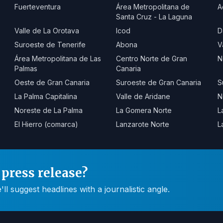
Fuerteventura
Área Metropolitana de
A
Santa Cruz - La Laguna
Valle de La Orotava
Icod
D
Suroeste de Tenerife
Abona
V
Área Metropolitana de Las
Centro Norte de Gran
N
Palmas
Canaria
Oeste de Gran Canaria
Suroeste de Gran Canaria
S
La Palma Capitalina
Valle de Aridane
N
Noreste de La Palma
La Gomera Norte
L
El Hierro (comarca)
Lanzarote Norte
L
press release?
 suggest headlines with a journalistic angle.