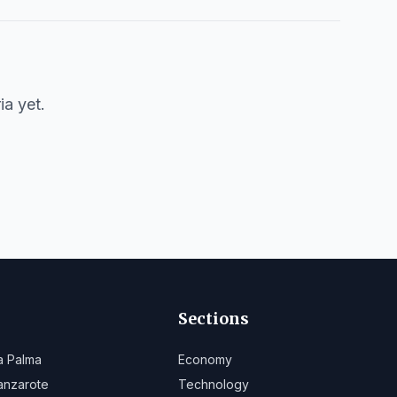
ia
yet.
Sections
a Palma
Economy
anzarote
Technology