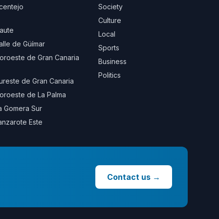
centejo
Society
Culture
aute
Local
alle de Güímar
Sports
oroeste de Gran Canaria
Business
Politics
ureste de Gran Canaria
oroeste de La Palma
a Gomera Sur
anzarote Este
Contact us
→