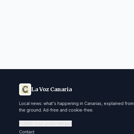
La Voz Canaria
Local news: what's happening in Canarias, explained from
the ground. Ad-free and cookie-free.
Publish your press release
Contact