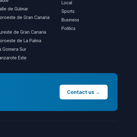
aute
Local
alle de Güímar
Sports
oroeste de Gran Canaria
Business
Politics
ureste de Gran Canaria
oroeste de La Palma
a Gomera Sur
anzarote Este
Contact us
→