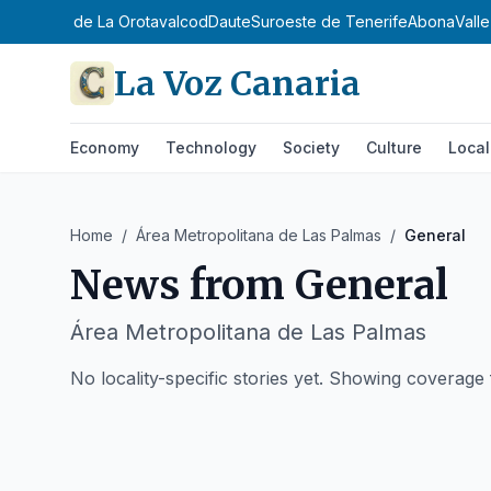
ntejo
Valle de La Orotava
Icod
Daute
Suroeste de Tenerife
Abona
Vall
La Voz Canaria
Economy
Technology
Society
Culture
Local
Home
/
Área Metropolitana de Las Palmas
/
General
News from
General
Área Metropolitana de Las Palmas
No locality-specific stories yet. Showing coverag