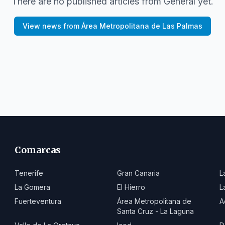
There are no published articles from
General
yet.
View news from
Área Metropolitana de Las Palmas
Comarcas
Tenerife
Gran Canaria
L
La Gomera
El Hierro
L
Fuerteventura
Área Metropolitana de
A
Santa Cruz - La Laguna