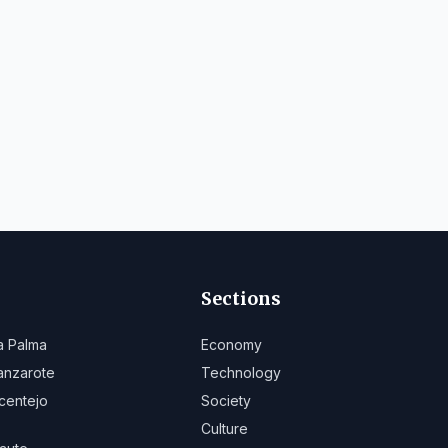
Sections
a Palma
Economy
anzarote
Technology
centejo
Society
Culture