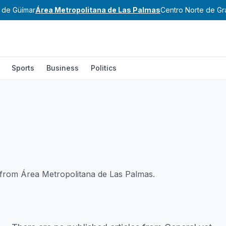
e de Güímar
Área Metropolitana de Las Palmas
Centro Norte de Gr
Sports
Business
Politics
e from Área Metropolitana de Las Palmas.