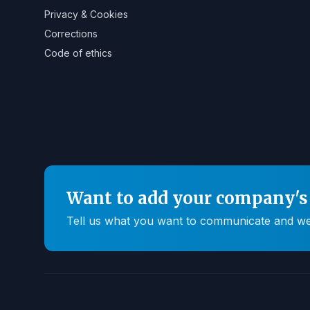
Privacy & Cookies
Corrections
Code of ethics
Want to add your company's 
Tell us what you want to communicate and we'll