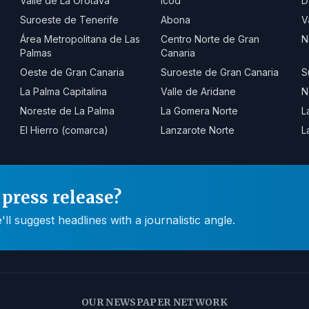
Valle de La Orotava
Icod
D
Suroeste de Tenerife
Abona
V
Área Metropolitana de Las
Centro Norte de Gran
N
Palmas
Canaria
Oeste de Gran Canaria
Suroeste de Gran Canaria
S
La Palma Capitalina
Valle de Aridane
N
Noreste de La Palma
La Gomera Norte
L
El Hierro (comarca)
Lanzarote Norte
L
press release?
 suggest headlines with a journalistic angle.
OUR NEWSPAPER NETWORK