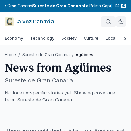
 de Gran Canaria
Sureste de Gran Canaria
La Palma Capitalina
Valle
ES
|
EN
La Voz Canaria
Economy
Technology
Society
Culture
Local
Spo
Home
/
Sureste de Gran Canaria
/
Agüimes
News from
Agüimes
Sureste de Gran Canaria
No locality-specific stories yet. Showing coverage
from Sureste de Gran Canaria.
There are no published articles from
Agüimes
yet.