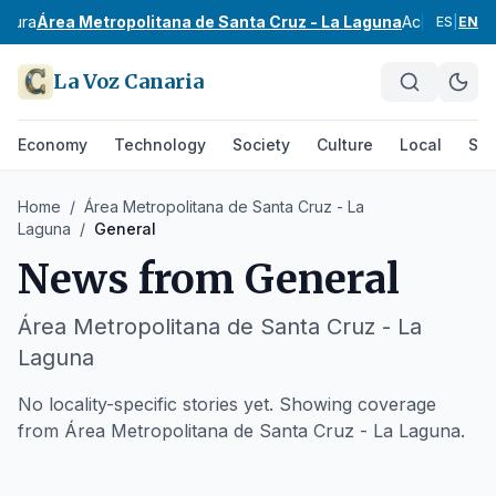
ntura
Área Metropolitana de Santa Cruz - La Laguna
Acentejo
Val
ES
|
EN
La Voz Canaria
Economy
Technology
Society
Culture
Local
Spo
Home
/
Área Metropolitana de Santa Cruz - La
Laguna
/
General
News from
General
Área Metropolitana de Santa Cruz - La
Laguna
No locality-specific stories yet. Showing coverage
from Área Metropolitana de Santa Cruz - La Laguna.