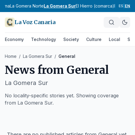
Palma
La Gomera Norte
La Gomera Sur
El Hierro (comarca)
Lanzarote
ES
|
EN
La Voz Canaria
Economy
Technology
Society
Culture
Local
Spo
Home
/
La Gomera Sur
/
General
News from
General
La Gomera Sur
No locality-specific stories yet. Showing coverage
from La Gomera Sur.
There are no published articles from
General
yet.