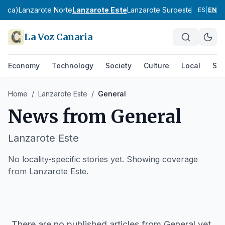
marca)
Lanzarote Norte
Lanzarote Este
Lanzarote Suroeste
Fuerteven
ES
|
EN
La Voz Canaria
Economy
Technology
Society
Culture
Local
Spo
Home
/
Lanzarote Este
/
General
News from
General
Lanzarote Este
No locality-specific stories yet. Showing coverage
from Lanzarote Este.
There are no published articles from
General
yet.